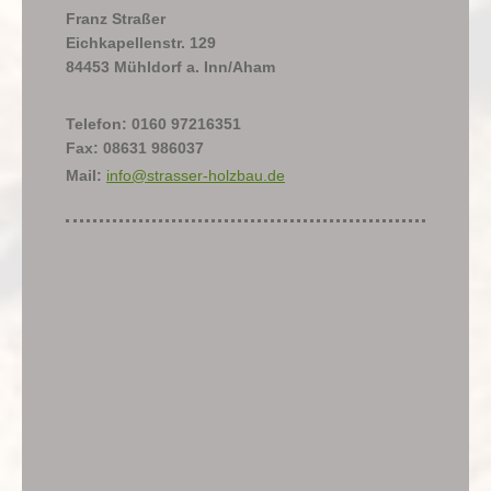
Franz Straßer
Eichkapellenstr. 129
84453 Mühldorf a. Inn/Aham
Telefon: 0160 97216351
Fax: 08631 986037
Mail:
info@strasser-holzbau.de