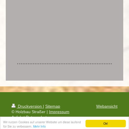
Druckversion
|
Sitemap
Webansicht
© Holzbau Straßer |
Impressum
Anfahrt
Datenschutz
Wir nutzen Cookies auf unserer Website um diese laufend
Ok!
für Sie zu verbessern.
Mehr Info