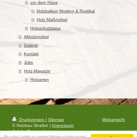
vor dem Haus
Holzbalkon Modern & Rustikal
Holz Maßmöbel
Holzschutzlasur
Altholzmöbel
Galerie
Kontakt
Jobs
Holz-Magazin
Holzarten
Druckversion
|
Sitemap
Webansicht
© Holzbau Straßer |
Impressum
Anfahrt
Datenschutz
Wir nutzen Cookies auf unserer Website um diese laufend