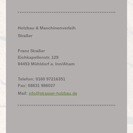
Holzbau & Maschinenverleih
Straßer
Franz Straßer
Eichkapellenstr. 129
84453 Mühldorf a. Inn/Aham
Telefon: 0160 97216351
Fax: 08631 986037
Mail:
info@strasser-holzbau.de