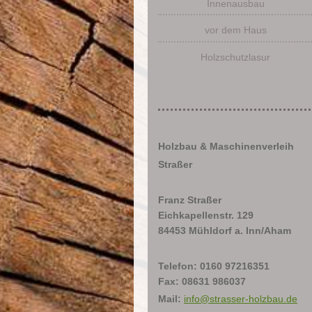
Innenausbau
vor dem Haus
Holzschutzlasur
Holzbau & Maschinenverleih
Straßer
Franz Straßer
Eichkapellenstr. 129
84453 Mühldorf a. Inn/Aham
Telefon: 0160 97216351
Fax: 08631 986037
Mail:
info@strasser-holzbau.de