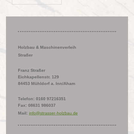
Holzbau & Maschinenverleih
Straßer
Franz Straßer
Eichkapellenstr. 129
84453 Mühldorf a. Inn/Aham
Telefon: 0160 97216351
Fax: 08631 986037
Mail:
info@strasser-holzbau.de